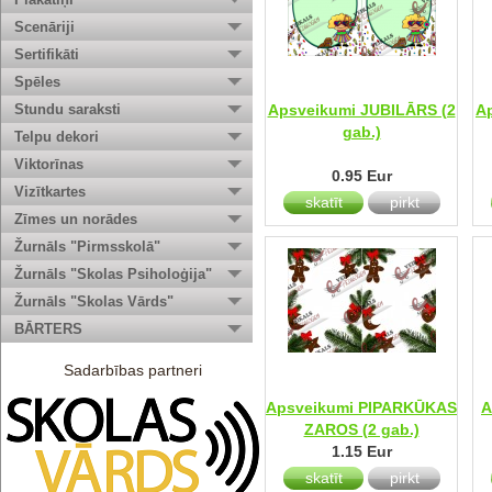
Scenāriji
Sertifikāti
Spēles
Stundu saraksti
Apsveikumi JUBILĀRS (2
A
gab.)
Telpu dekori
Viktorīnas
0.95 Eur
Vizītkartes
skatīt
pirkt
Zīmes un norādes
Žurnāls "Pirmsskolā"
Žurnāls "Skolas Psiholoģija"
Žurnāls "Skolas Vārds"
BĀRTERS
Sadarbības partneri
Apsveikumi PIPARKŪKAS
A
ZAROS (2 gab.)
1.15 Eur
skatīt
pirkt