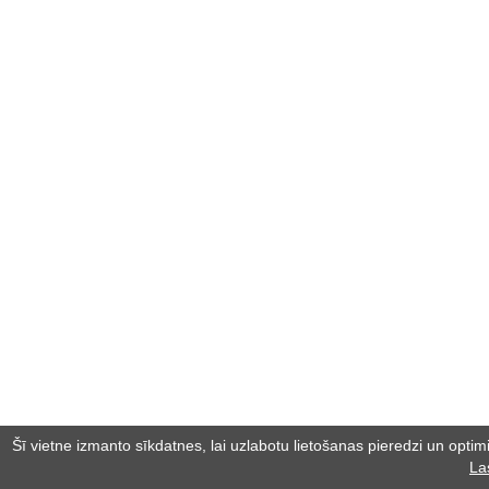
Šī vietne izmanto sīkdatnes, lai uzlabotu lietošanas pieredzi un optimiz
La