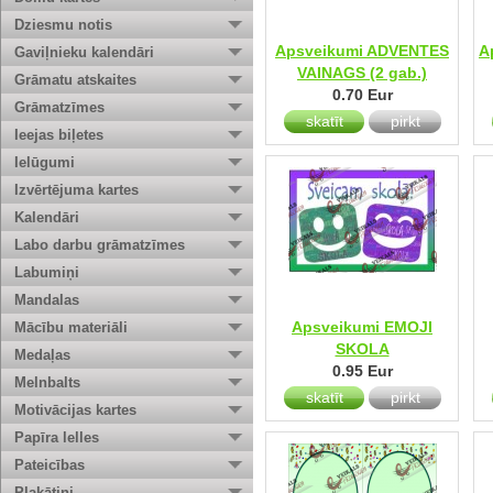
Dziesmu notis
Apsveikumi ADVENTES
A
Gaviļnieku kalendāri
VAINAGS (2 gab.)
Grāmatu atskaites
0.70 Eur
Grāmatzīmes
skatīt
pirkt
Ieejas biļetes
Ielūgumi
Izvērtējuma kartes
Kalendāri
Labo darbu grāmatzīmes
Labumiņi
Mandalas
Apsveikumi EMOJI
Mācību materiāli
SKOLA
Medaļas
0.95 Eur
Melnbalts
skatīt
pirkt
Motivācijas kartes
Papīra lelles
Pateicības
Plakātiņi