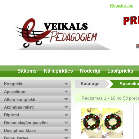
Reģistrēties
Sākums
Kā iepirkties
Noderīgi
Lasītprieks
Katalogs
Apsveik
Komplekti
Apsveikumi
Redzamas 1 - 16 no 59 pre
Attēlu komplekti
Atzinības raksti
Diplomi
Dinamiskajām pauzēm
Disciplīnai klasē
Domu kartes