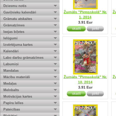
Dziesmu notis
Žurnāls "Pirmsskolā" Nr.
Ž
Gaviļnieku kalendāri
1, 2014
Grāmatu atskaites
3.91 Eur
Grāmatzīmes
skatīt
pirkt
Ieejas biļetes
Ielūgumi
Izvērtējuma kartes
Kalendāri
Labo darbu grāmatzīmes
Labumiņi
Mandalas
Žurnāls "Pirmsskolā" Nr.
Ž
Mācību materiāli
10, 2014
Medaļas
3.91 Eur
Melnbalts
skatīt
pirkt
Motivācijas kartes
Papīra lelles
Pateicības
Plakātiņi