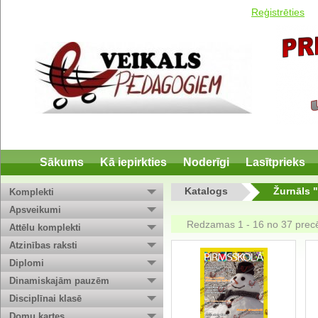
Reģistrēties
Sākums
Kā iepirkties
Noderīgi
Lasītprieks
Katalogs
Žurnāls 
Komplekti
Apsveikumi
Redzamas 1 - 16 no 37 pre
Attēlu komplekti
Atzinības raksti
Diplomi
Dinamiskajām pauzēm
Disciplīnai klasē
Domu kartes