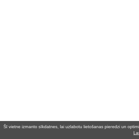
Šī vietne izmanto sīkdatnes, lai uzlabotu lietošanas pieredzi un optimiz
La