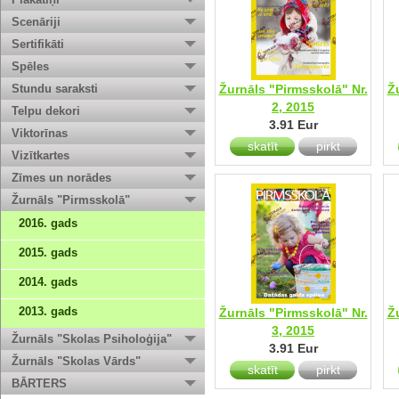
Scenāriji
Sertifikāti
Spēles
Stundu saraksti
Žurnāls "Pirmsskolā" Nr.
Ž
2, 2015
Telpu dekori
3.91 Eur
Viktorīnas
skatīt
pirkt
Vizītkartes
Zīmes un norādes
Žurnāls "Pirmsskolā"
2016. gads
2015. gads
2014. gads
2013. gads
Žurnāls "Pirmsskolā" Nr.
Ž
3, 2015
Žurnāls "Skolas Psiholoģija"
3.91 Eur
Žurnāls "Skolas Vārds"
skatīt
pirkt
BĀRTERS