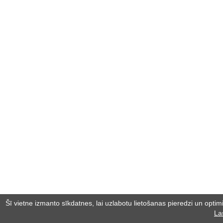
Šī vietne izmanto sīkdatnes, lai uzlabotu lietošanas pieredzi un optimiz
La