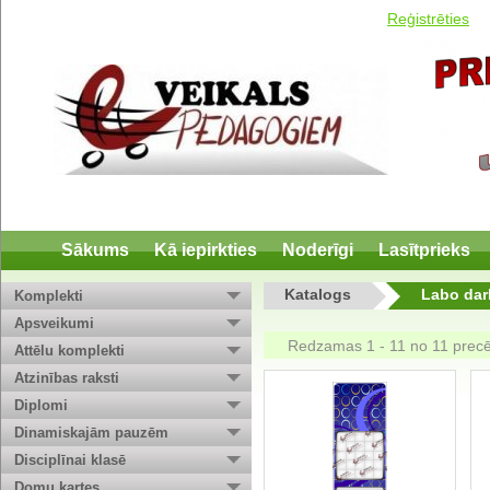
Reģistrēties
Sākums
Kā iepirkties
Noderīgi
Lasītprieks
Katalogs
Labo dar
Komplekti
Apsveikumi
Redzamas 1 - 11 no 11 prec
Attēlu komplekti
Atzinības raksti
Diplomi
Dinamiskajām pauzēm
Disciplīnai klasē
Domu kartes