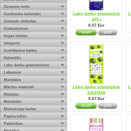
Dziesmu notis
Labo darbu grāmatzīme
L
Gaviļnieku kalendāri
APĻI
Grāmatu atskaites
0.57 Eur
Grāmatzīmes
skatīt
pirkt
Ieejas biļetes
Ielūgumi
Izvērtējuma kartes
Kalendāri
Labo darbu grāmatzīmes
Labumiņi
Mandalas
Labo darbu grāmatzīme
L
Mācību materiāli
KASTAŅI
Medaļas
0.57 Eur
Melnbalts
skatīt
pirkt
Motivācijas kartes
Papīra lelles
Pateicības
Plakātiņi