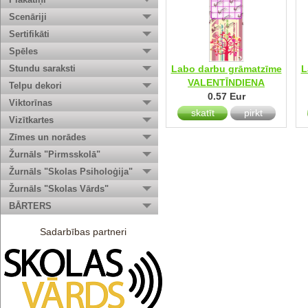
Scenāriji
Sertifikāti
Spēles
Stundu saraksti
Labo darbu grāmatzīme
L
VALENTĪNDIENA
Telpu dekori
0.57 Eur
Viktorīnas
skatīt
pirkt
Vizītkartes
Zīmes un norādes
Žurnāls "Pirmsskolā"
Žurnāls "Skolas Psiholoģija"
Žurnāls "Skolas Vārds"
BĀRTERS
Sadarbības partneri