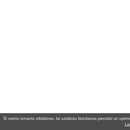
Šī vietne izmanto sīkdatnes, lai uzlabotu lietošanas pieredzi un optimiz
La