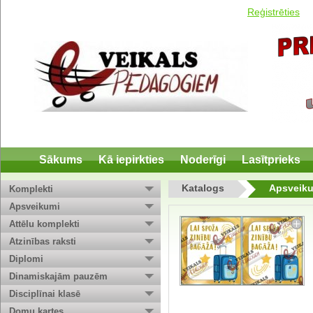
Reģistrēties
Sākums
Kā iepirkties
Noderīgi
Lasītprieks
Katalogs
Apsveik
Komplekti
Apsveikumi
Attēlu komplekti
Atzinības raksti
Diplomi
Dinamiskajām pauzēm
Disciplīnai klasē
Domu kartes