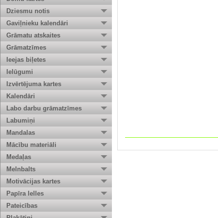
Dziesmu notis
Gaviļnieku kalendāri
Grāmatu atskaites
Grāmatzīmes
Ieejas biļetes
Ielūgumi
Izvērtējuma kartes
Kalendāri
Labo darbu grāmatzīmes
Labumiņi
Mandalas
Mācību materiāli
Medaļas
Melnbalts
Motivācijas kartes
Papīra lelles
Pateicības
Plakātiņi