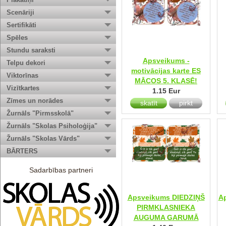
Scenāriji
Sertifikāti
Spēles
Stundu saraksti
Apsveikums -
Telpu dekori
motivācijas karte ES
Viktorīnas
MĀCOS 5. KLASĒ!
Vizītkartes
1.15 Eur
Zīmes un norādes
skatīt
pirkt
Žurnāls "Pirmsskolā"
Žurnāls "Skolas Psiholoģija"
Žurnāls "Skolas Vārds"
BĀRTERS
Sadarbības partneri
Apsveikums DIEDZIŅŠ
A
PIRMKLASNIEKA
AUGUMA GARUMĀ