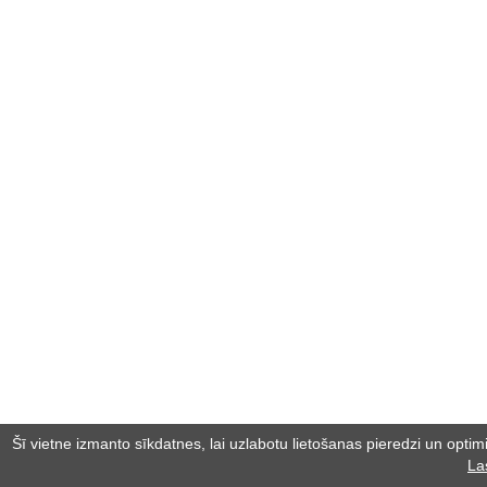
Šī vietne izmanto sīkdatnes, lai uzlabotu lietošanas pieredzi un optimiz
La