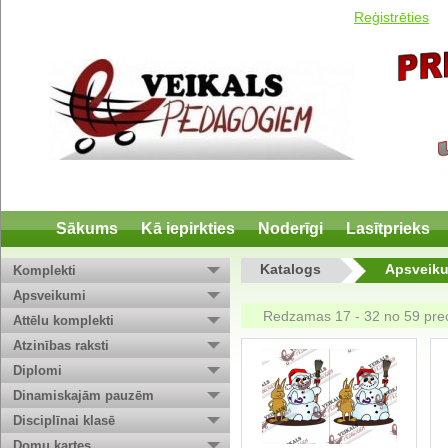
Reģistrēties
Sākums
Kā iepirkties
Noderīgi
Lasītprieks
Katalogs
Apsveik
Komplekti
Apsveikumi
Redzamas 17 - 32 no 59 pr
Attēlu komplekti
Atzinības raksti
Diplomi
Dinamiskajām pauzēm
Disciplīnai klasē
Domu kartes