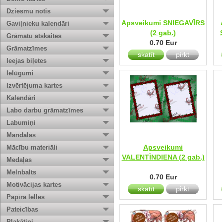
Dziesmu notis
Apsveikumi SNIEGAVĪRS
Gaviļnieku kalendāri
(2 gab.)
Grāmatu atskaites
0.70 Eur
Grāmatzīmes
skatīt
pirkt
Ieejas biļetes
Ielūgumi
Izvērtējuma kartes
Kalendāri
Labo darbu grāmatzīmes
Labumiņi
Mandalas
Apsveikumi
Mācību materiāli
VALENTĪNDIENA (2 gab.)
Medaļas
Melnbalts
0.70 Eur
Motivācijas kartes
skatīt
pirkt
Papīra lelles
Pateicības
Plakātiņi