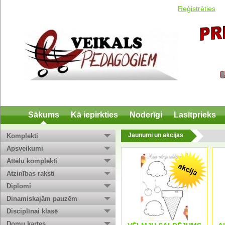
Reģistrēties
Sākums
Kā iepirkties
Noderīgi
Lasītprieks
Jaunumi un akcijas
Komplekti
Apsveikumi
Attēlu komplekti
Atzinības raksti
Diplomi
Dinamiskajām pauzēm
Disciplīnai klasē
Domu kartes