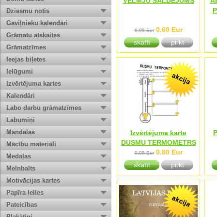
VĒLMJU SALDĒJUMS
Ak
P
Dziesmu notis
Gaviļnieku kalendāri
0.60 Eur
0.95 Eur
Grāmatu atskaites
skatīt
pirkt
Grāmatzīmes
Ieejas biļetes
Ielūgumi
Izvērtējuma kartes
Kalendāri
Labo darbu grāmatzīmes
Labumiņi
Mandalas
Izvērtējuma karte
P
DUSMU TERMOMETRS
Mācību materiāli
0.80 Eur
0.95 Eur
Medaļas
skatīt
pirkt
Melnbalts
Motivācijas kartes
Papīra lelles
Pateicības
Plakātiņi