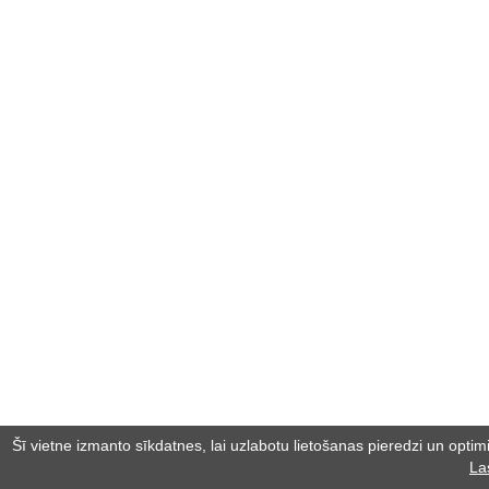
Šī vietne izmanto sīkdatnes, lai uzlabotu lietošanas pieredzi un optimiz
La