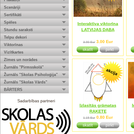
Scenāriji
Sertifikāti
Spēles
Interaktīva viktorīna
LATVIJAS DABA
Stundu saraksti
Telpu dekori
3.00 Eur
3.90 Eur
Viktorīnas
skatīt
pirkt
Vizītkartes
Zīmes un norādes
Žurnāls "Pirmsskolā"
Žurnāls "Skolas Psiholoģija"
Žurnāls "Skolas Vārds"
BĀRTERS
Sadarbības partneri
Izlasītās grāmatas
I
RAĶETE
0.80 Eur
1.15 Eur
skatīt
pirkt