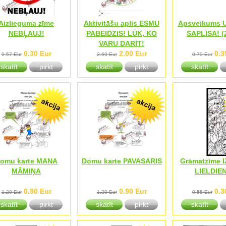
Aizlieguma zīme
Aktivitāšu aplis ESMU
Apsveikums 
NEBĻAUJ!
PABEIDZIS! LŪK, KO
SAPLĪSA! (2
VARU DARĪT!
0.30 Eur
2.00 Eur
0.3
0.57 Eur
2.60 Eur
0.70 Eur
skatīt
pirkt
skatīt
pirkt
skatīt
omu karte MANA
Domu karte PAVASARIS
Grāmatzīme 
MĀMIŅA
LIELDIE
0.90 Eur
0.90 Eur
0.3
1.20 Eur
1.20 Eur
0.55 Eur
skatīt
pirkt
skatīt
pirkt
skatīt