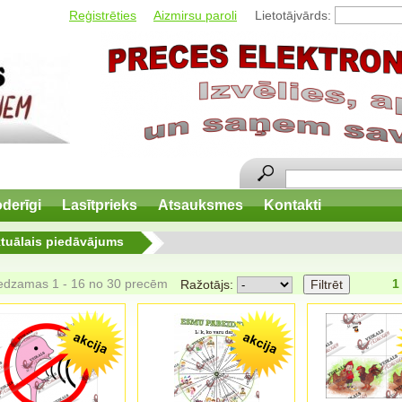
Reģistrēties
Aizmirsu paroli
Lietotājvārds:
derīgi
Lasītprieks
Atsauksmes
Kontakti
tuālais piedāvājums
edzamas 1 - 16 no 30 precēm
1
Ražotājs: