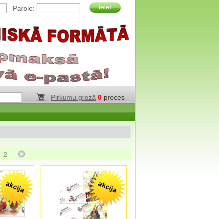
ieiet
Parole:
Pirkumu grozā
0
preces
2