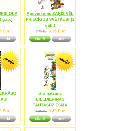
UPS! OLA
Apsveikums ZAĶIS VĒL
 gab.)
PRIECĪGUS SVĒTKUS! (2
gab.)
5 Eur
0.35 Eur
0.70 Eur
pirkt
skatīt
pirkt
IZKRĀSO
Grāmatzīme
NAS!
LIELDIENIŅAS
TAUTASDZIESMĀ
0 Eur
0.30 Eur
0.55 Eur
pirkt
skatīt
pirkt