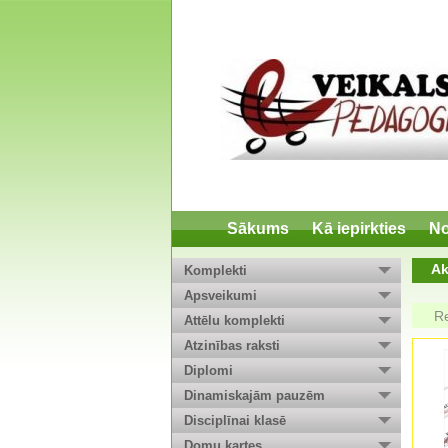
Sākums
Kā iepirkties
No
Ak
Komplekti
Apsveikumi
R
Attēlu komplekti
Atzinības raksti
Diplomi
Dinamiskajām pauzēm
Disciplīnai klasē
Domu kartes