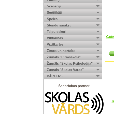
Scenāriji
Sertifikāti
Spēles
Stundu saraksti
Telpu dekori
Grā
Viktorīnas
Vizītkartes
Zīmes un norādes
Žurnāls "Pirmsskolā"
Žurnāls "Skolas Psiholoģija"
Žurnāls "Skolas Vārds"
BĀRTERS
Sadarbības partneri
I