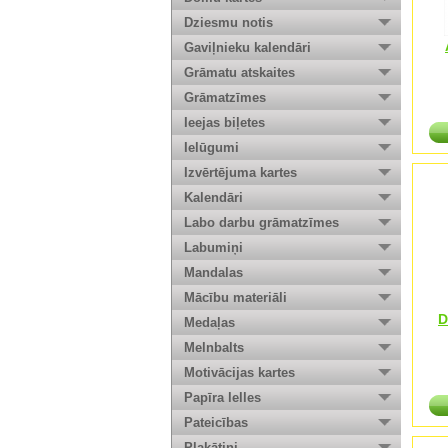
Dziesmu notis
Gaviļnieku kalendāri
Grāmatu atskaites
Grāmatzīmes
Ieejas biļetes
Ielūgumi
Izvērtējuma kartes
Kalendāri
Labo darbu grāmatzīmes
Labumiņi
Mandalas
Mācību materiāli
D
Medaļas
Melnbalts
Motivācijas kartes
Papīra lelles
Pateicības
Plakātiņi