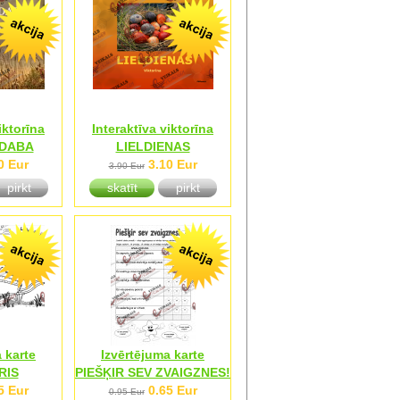
iktorīna
Interaktīva viktorīna
 DABA
LIELDIENAS
0 Eur
3.10 Eur
3.90 Eur
pirkt
skatīt
pirkt
 karte
Izvērtējuma karte
RIS
PIEŠĶIR SEV ZVAIGZNES!
5 Eur
0.65 Eur
0.95 Eur