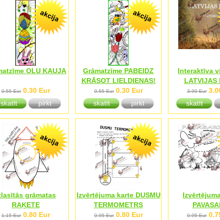
matzīme OLU KAUJA
Grāmatzīme PABEIDZ
Interaktīva v
KRĀSOT LIELDIENAS!
LATVIJAS
0.30 Eur
0.30 Eur
3.0
0.55 Eur
0.55 Eur
3.90 Eur
skatīt
pirkt
skatīt
pirkt
skatīt
zlasītās grāmatas
Izvērtējuma karte DUSMU
Izvērtējuma
RAĶETE
TERMOMETRS
PAVASA
0.80 Eur
0.80 Eur
0.7
1.15 Eur
0.95 Eur
0.95 Eur