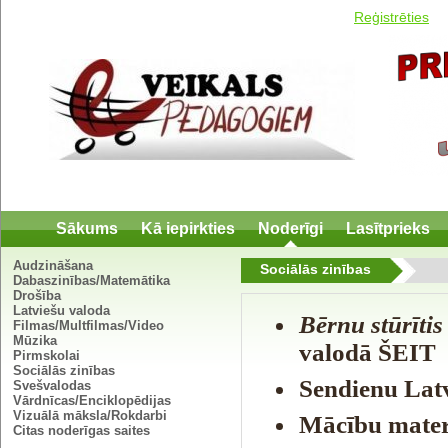
Reģistrēties
Sākums
Kā iepirkties
Noderīgi
Lasītprieks
Audzināšana
Sociālās zinības
Dabaszinības/Matemātika
Drošība
Latviešu valoda
Bērnu stūrītis
Filmas/Multfilmas/Video
Mūzika
valodā
ŠEIT
Pirmskolai
Sociālās zinības
Sendienu Latv
Svešvalodas
Vārdnīcas/Enciklopēdijas
Vizuālā māksla/Rokdarbi
Mācību mater
Citas noderīgas saites