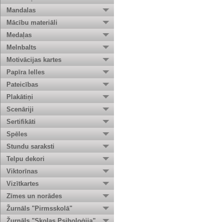
Mandalas
Mācību materiāli
Medaļas
Melnbalts
Motivācijas kartes
Papīra lelles
Pateicības
Plakātiņi
Scenāriji
Sertifikāti
Spēles
Stundu saraksti
Telpu dekori
Viktorīnas
Vizītkartes
Zīmes un norādes
Žurnāls "Pirmsskolā"
Žurnāls "Skolas Psiholoģija"