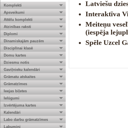
Latviešu dzie
Komplekti
Interaktīva V
Apsveikumi
Attēlu komplekti
Meiteņu vesel
Atzinības raksti
(iespēja lejup
Diplomi
Spēle Uzcel G
Dinamiskajām pauzēm
Disciplīnai klasē
Domu kartes
Dziesmu notis
Gaviļnieku kalendāri
Grāmatu atskaites
Grāmatzīmes
Ieejas biļetes
Ielūgumi
Izvērtējuma kartes
Kalendāri
Labo darbu grāmatzīmes
Labumiņi