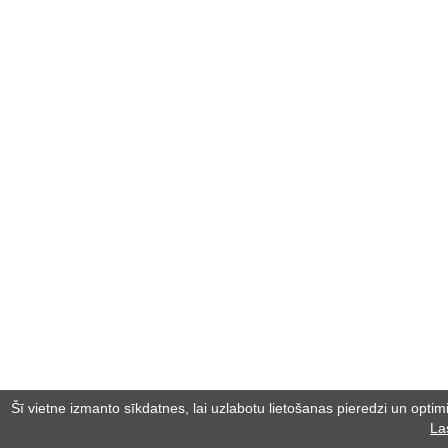
Šī vietne izmanto sīkdatnes, lai uzlabotu lietošanas pieredzi un optimiz
La