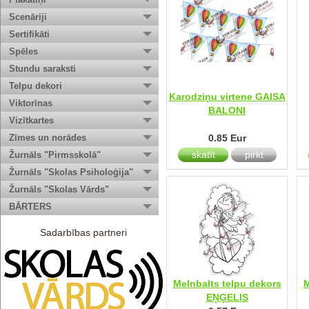
Scenāriji
Sertifikāti
Spēles
Stundu saraksti
Telpu dekori
Karodziņu virtene GAISA
Viktorīnas
BALONI
Vizītkartes
Zīmes un norādes
0.85 Eur
skatīt
pirkt
Žurnāls "Pirmsskolā"
Žurnāls "Skolas Psiholoģija"
Žurnāls "Skolas Vārds"
BĀRTERS
Sadarbības partneri
Melnbalts telpu dekors
M
EŅĢELIS