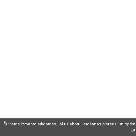
Šī vietne izmanto sīkdatnes, lai uzlabotu lietošanas pieredzi un optimiz
La