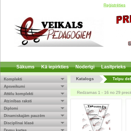
Reģistrēties
Sākums
Kā iepirkties
Noderīgi
Lasītprieks
Katalogs
Telpu de
Komplekti
Apsveikumi
Redzamas 1 - 16 no 29 pre
Attēlu komplekti
Atzinības raksti
Diplomi
Dinamiskajām pauzēm
Disciplīnai klasē
Domu kartes