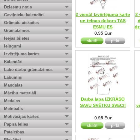
Dziesmu notis
2 vienā! Izvērtējuma karte
2 
Gaviļnieku kalendāri
un telpas dekors TAS
Grāmatu atskaites
ESMU ES
dz
Grāmatzīmes
0.95 Eur
Ieejas biļetes
skatīt
pirkt
Ielūgumi
Izvērtējuma kartes
Kalendāri
Labo darbu grāmatzīmes
Labumiņi
Mandalas
Mācību materiāli
Darba lapa IZKRĀSO
Medaļas
SAVU SVĒTKU SVECI!
v
Melnbalts
Motivācijas kartes
0.95 Eur
Papīra lelles
skatīt
pirkt
Pateicības
Plakātiņi