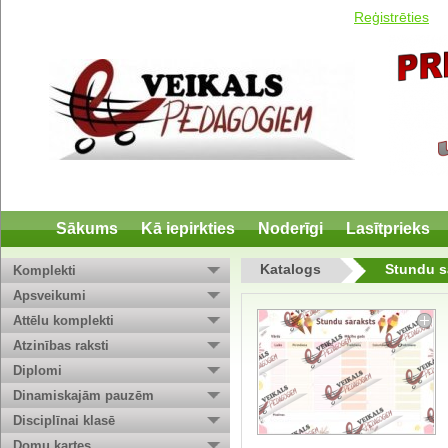
Reģistrēties
Sākums
Kā iepirkties
Noderīgi
Lasītprieks
Katalogs
Stundu s
Komplekti
Apsveikumi
Attēlu komplekti
Atzinības raksti
Diplomi
Dinamiskajām pauzēm
Disciplīnai klasē
Domu kartes