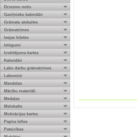
Dziesmu notis
Gaviļnieku kalendāri
Grāmatu atskaites
Grāmatzīmes
Ieejas biļetes
Ielūgumi
Izvērtējuma kartes
Kalendāri
Labo darbu grāmatzīmes
Labumiņi
Mandalas
Mācību materiāli
Medaļas
Melnbalts
Motivācijas kartes
Papīra lelles
Pateicības
Plakātiņi