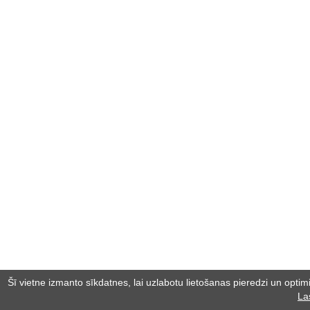
Šī vietne izmanto sīkdatnes, lai uzlabotu lietošanas pieredzi un optimiz
La