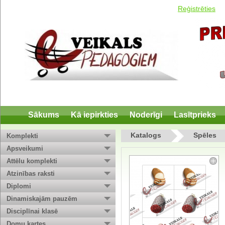
Reģistrēties
Sākums
Kā iepirkties
Noderīgi
Lasītprieks
Katalogs
Spēles
Komplekti
Apsveikumi
Attēlu komplekti
Atzinības raksti
Diplomi
Dinamiskajām pauzēm
Disciplīnai klasē
Domu kartes