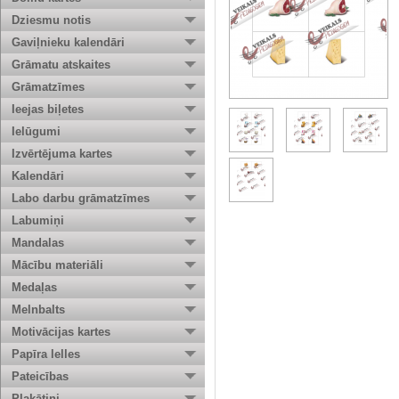
Dziesmu notis
Gaviļnieku kalendāri
Grāmatu atskaites
Grāmatzīmes
Ieejas biļetes
Ielūgumi
Izvērtējuma kartes
Kalendāri
Labo darbu grāmatzīmes
Labumiņi
Mandalas
Mācību materiāli
Medaļas
Melnbalts
Motivācijas kartes
Papīra lelles
Pateicības
Plakātiņi