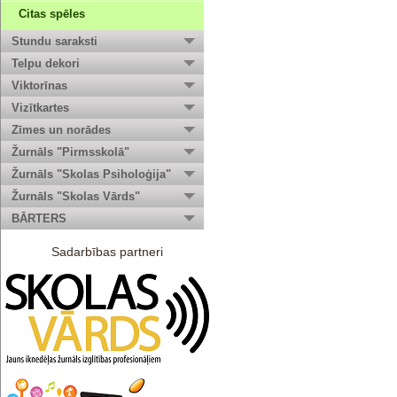
Citas spēles
Stundu saraksti
Telpu dekori
Viktorīnas
Vizītkartes
Zīmes un norādes
Žurnāls "Pirmsskolā"
Žurnāls "Skolas Psiholoģija"
Žurnāls "Skolas Vārds"
BĀRTERS
Sadarbības partneri