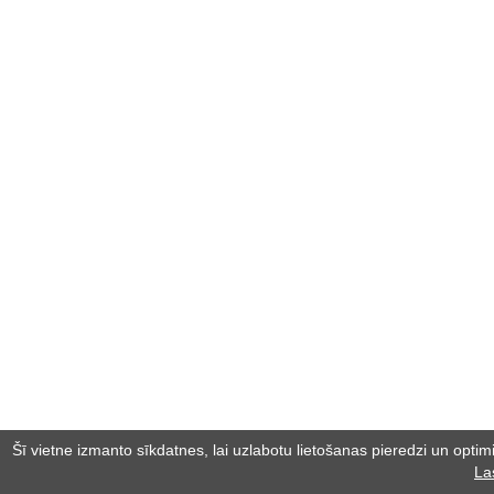
Šī vietne izmanto sīkdatnes, lai uzlabotu lietošanas pieredzi un optimiz
La