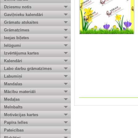
Dziesmu notis
Gaviļnieku kalendāri
Grāmatu atskaites
Grāmatzīmes
Ieejas biļetes
Ielūgumi
Izvērtējuma kartes
Kalendāri
Labo darbu grāmatzīmes
Labumiņi
Mandalas
Mācību materiāli
Medaļas
Melnbalts
Motivācijas kartes
Papīra lelles
Pateicības
Plakātiņi