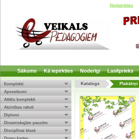
Reģistrēties
Sākums
Kā iepirkties
Noderīgi
Lasītprieks
Katalogs
Plakātiņi
Komplekti
Apsveikumi
Attēlu komplekti
Atzinības raksti
Diplomi
Dinamiskajām pauzēm
Disciplīnai klasē
Domu kartes