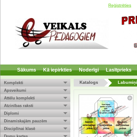
Reģistrēties
Sākums
Kā iepirkties
Noderīgi
Lasītprieks
Katalogs
Labumiņ
Komplekti
Apsveikumi
Attēlu komplekti
Atzinības raksti
Diplomi
Dinamiskajām pauzēm
Disciplīnai klasē
Domu kartes