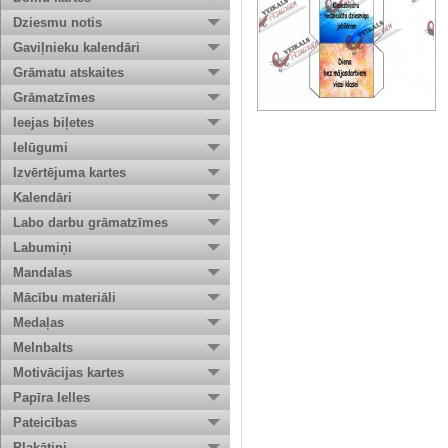
Dziesmu notis
Gaviļnieku kalendāri
Grāmatu atskaites
Grāmatzīmes
Ieejas biļetes
Ielūgumi
Izvērtējuma kartes
Kalendāri
Labo darbu grāmatzīmes
Labumiņi
Mandalas
Mācību materiāli
Medaļas
Melnbalts
Motivācijas kartes
Papīra lelles
Pateicības
Plakātiņi