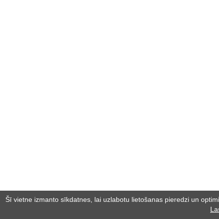
Šī vietne izmanto sīkdatnes, lai uzlabotu lietošanas pieredzi un optimiz
La