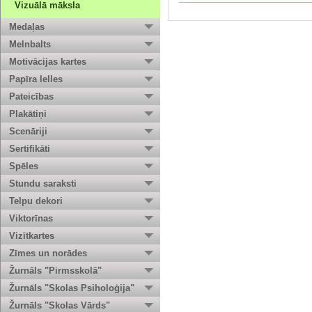
Vizuālā māksla
Medaļas
Melnbalts
Motivācijas kartes
Papīra lelles
Pateicības
Plakātiņi
Scenāriji
Sertifikāti
Spēles
Stundu saraksti
Telpu dekori
Viktorīnas
Vizītkartes
Zīmes un norādes
Žurnāls "Pirmsskolā"
Žurnāls "Skolas Psiholoģija"
Žurnāls "Skolas Vārds"