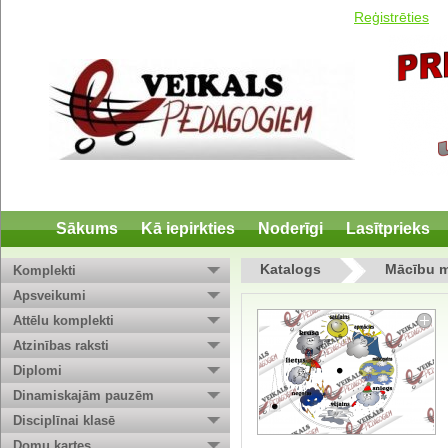
Reģistrēties
Sākums
Kā iepirkties
Noderīgi
Lasītprieks
Katalogs
Mācību ma
Komplekti
Apsveikumi
Attēlu komplekti
Atzinības raksti
Diplomi
Dinamiskajām pauzēm
Disciplīnai klasē
Domu kartes