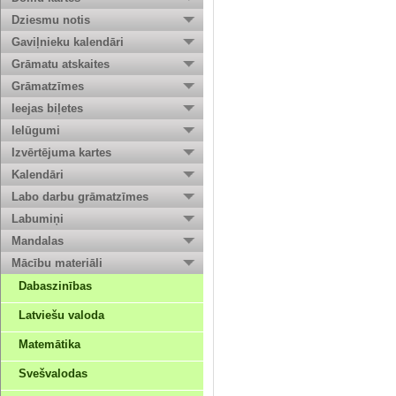
Dziesmu notis
Gaviļnieku kalendāri
Grāmatu atskaites
Grāmatzīmes
Ieejas biļetes
Ielūgumi
Izvērtējuma kartes
Kalendāri
Labo darbu grāmatzīmes
Labumiņi
Mandalas
Mācību materiāli
Dabaszinības
Latviešu valoda
Matemātika
Svešvalodas