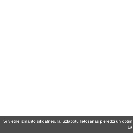
Šī vietne izmanto sīkdatnes, lai uzlabotu lietošanas pieredzi un optimiz
La