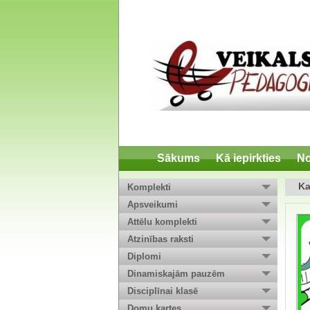
Sākums
Kā iepirkties
No
Ka
Komplekti
Apsveikumi
Attēlu komplekti
Atzinības raksti
Diplomi
Dinamiskajām pauzēm
Disciplīnai klasē
Domu kartes