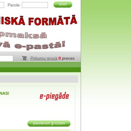
ieiet
Parole:
Pirkumu grozā
0
preces
NAS!
pievienot grozam