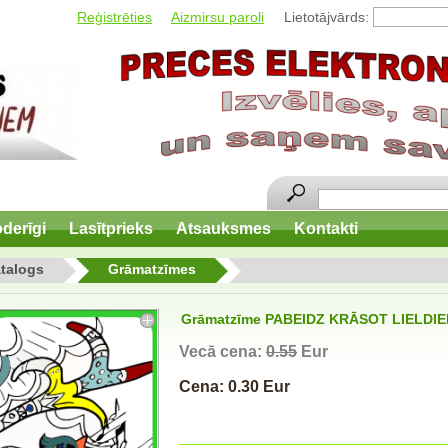
Reģistrēties
Aizmirsu paroli
Lietotājvārds:
derīgi
Lasītprieks
Atsauksmes
Kontakti
talogs
Grāmatzīmes
Grāmatzīme PABEIDZ KRĀSOT LIELDIE
Vecā cena:
0.55
Eur
Cena: 0.30 Eur