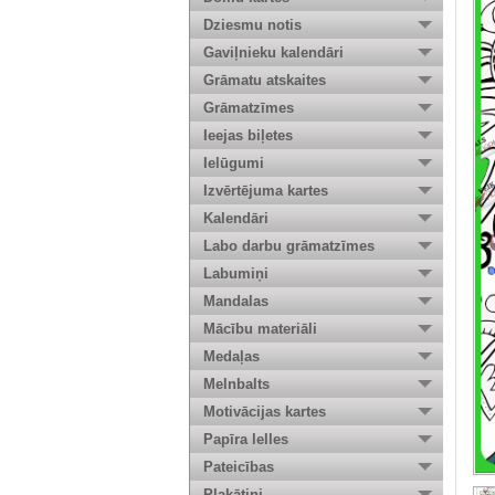
Dziesmu notis
Gaviļnieku kalendāri
Grāmatu atskaites
Grāmatzīmes
Ieejas biļetes
Ielūgumi
Izvērtējuma kartes
Kalendāri
Labo darbu grāmatzīmes
Labumiņi
Mandalas
Mācību materiāli
Medaļas
Melnbalts
Motivācijas kartes
Papīra lelles
Pateicības
Plakātiņi