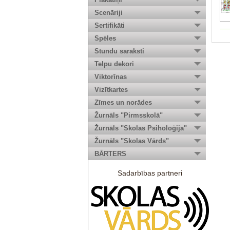
Scenāriji
Sertifikāti
Spēles
Stundu saraksti
Telpu dekori
Viktorīnas
Vizītkartes
Zīmes un norādes
Žurnāls "Pirmsskolā"
Žurnāls "Skolas Psiholoģija"
Žurnāls "Skolas Vārds"
BĀRTERS
Sadarbības partneri