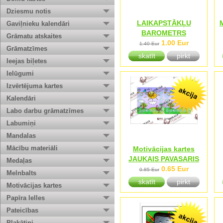
Dziesmu notis
LAIKAPSTĀKĻU
Gaviļnieku kalendāri
BAROMETRS
Grāmatu atskaites
1.00 Eur
1.40 Eur
Grāmatzīmes
skatīt
pirkt
Ieejas biļetes
Ielūgumi
Izvērtējuma kartes
Kalendāri
Labo darbu grāmatzīmes
Labumiņi
Mandalas
Mācību materiāli
Motivācijas kartes
JAUKAIS PAVASARIS
Medaļas
0.65 Eur
0.85 Eur
Melnbalts
skatīt
pirkt
Motivācijas kartes
Papīra lelles
Pateicības
Plakātiņi