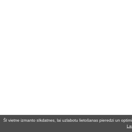
Šī vietne izmanto sīkdatnes, lai uzlabotu lietošanas pieredzi un optimiz
La