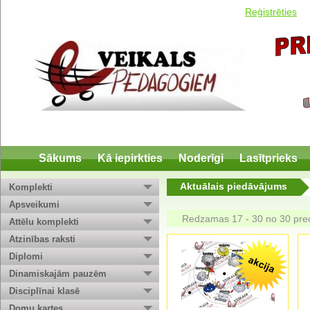
Reģistrēties
Sākums
Kā iepirkties
Noderīgi
Lasītprieks
Aktuālais piedāvājums
Komplekti
Apsveikumi
Redzamas 17 - 30 no 30 pr
Attēlu komplekti
Atzinības raksti
Diplomi
Dinamiskajām pauzēm
Disciplīnai klasē
Domu kartes