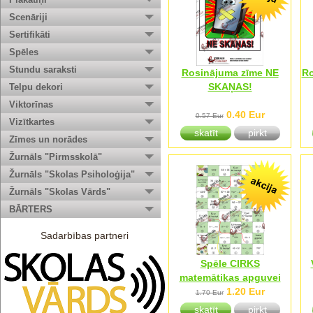
Scenāriji
Sertifikāti
Spēles
Stundu saraksti
Rosinājuma zīme NE
Ro
SKAŅAS!
Telpu dekori
Viktorīnas
0.40 Eur
0.57 Eur
Vizītkartes
skatīt
pirkt
Zīmes un norādes
Žurnāls "Pirmsskolā"
Žurnāls "Skolas Psiholoģija"
Žurnāls "Skolas Vārds"
BĀRTERS
Sadarbības partneri
Spēle CIRKS
matemātikas apguvei
1.20 Eur
1.70 Eur
skatīt
pirkt