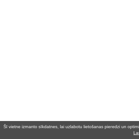
Šī vietne izmanto sīkdatnes, lai uzlabotu lietošanas pieredzi un optimiz
La