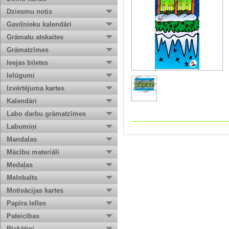
Dziesmu notis
Gaviļnieku kalendāri
Grāmatu atskaites
Grāmatzīmes
Ieejas biļetes
Ielūgumi
Izvērtējuma kartes
Kalendāri
Labo darbu grāmatzīmes
Labumiņi
Mandalas
Mācību materiāli
Medaļas
Melnbalts
Motivācijas kartes
Papīra lelles
Pateicības
Plakātiņi