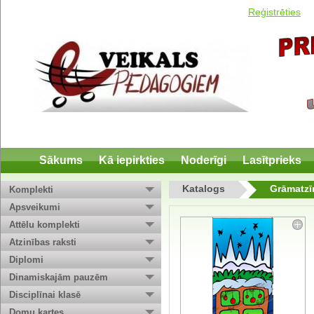
Reģistrēties
Sākums
Kā iepirkties
Noderīgi
Lasītprieks
Katalogs
Grāmatz
Komplekti
Apsveikumi
Attēlu komplekti
Atzinības raksti
Diplomi
Dinamiskajām pauzēm
Disciplīnai klasē
Domu kartes