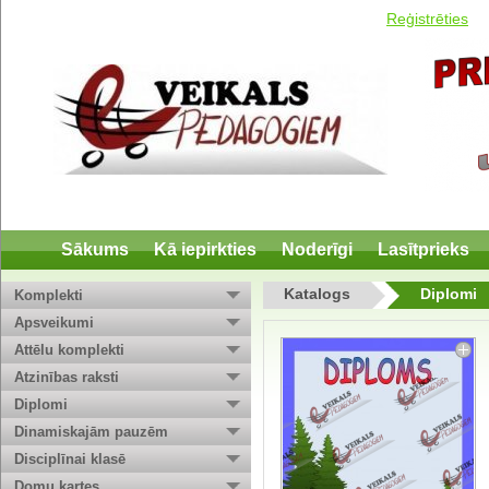
Reģistrēties
Sākums
Kā iepirkties
Noderīgi
Lasītprieks
Katalogs
Diplomi
Komplekti
Apsveikumi
Attēlu komplekti
Atzinības raksti
Diplomi
Dinamiskajām pauzēm
Disciplīnai klasē
Domu kartes