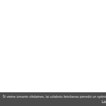
Šī vietne izmanto sīkdatnes, lai uzlabotu lietošanas pieredzi un optimiz
La