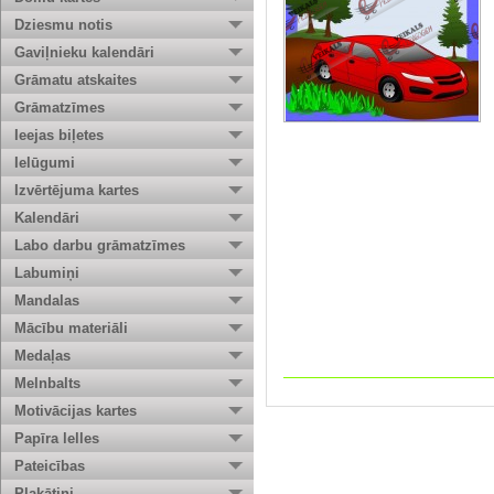
Dziesmu notis
Gaviļnieku kalendāri
Grāmatu atskaites
Grāmatzīmes
Ieejas biļetes
Ielūgumi
Izvērtējuma kartes
Kalendāri
Labo darbu grāmatzīmes
Labumiņi
Mandalas
Mācību materiāli
Medaļas
Melnbalts
Motivācijas kartes
Papīra lelles
Pateicības
Plakātiņi